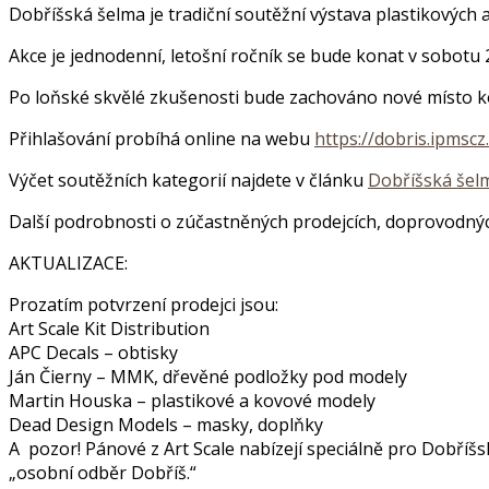
Dobříšská šelma je tradiční soutěžní výstava plastikových 
Akce je jednodenní, letošní ročník se bude konat v sobotu 
Po loňské skvělé zkušenosti bude zachováno nové místo kon
Přihlašování probíhá online na webu
https://dobris.ipmscz
Výčet soutěžních kategorií najdete v článku
Dobříšská šel
Další podrobnosti o zúčastněných prodejcích, doprovodnýc
AKTUALIZACE:
Prozatím potvrzení prodejci jsou:
Art Scale Kit Distribution
APC Decals – obtisky
Ján Čierny – MMK, dřevěné podložky pod modely
Martin Houska – plastikové a kovové modely
Dead Design Models – masky, doplňky
A pozor! Pánové z Art Scale nabízejí speciálně pro Dobříšs
„osobní odběr Dobříš.“