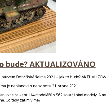
k to bude? AKTUALIZOVÁNO
s názvem Dobříšská šelma 2021 – jak to bude? AKTUALIZO
lma je naplánován na sobotu 21. srpna 2021.
nilo se celkem 114 modelářů s 562 soutěžními modely. A my 
né. Co tedy zatím víme?