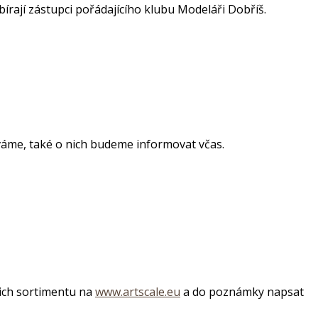
írají zástupci pořádajícího klubu Modeláři Dobříš.
váme, také o nich budeme informovat včas.
jich sortimentu na
www.artscale.eu
a do poznámky napsat