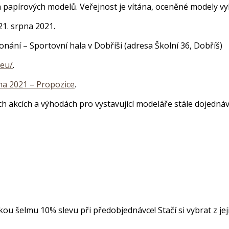
a papírových modelů. Veřejnost je vítána, oceněné modely vyb
21. srpna 2021.
ání – Sportovní hala v Dobříši (adresa Školní 36, Dobříš)
.eu/
.
ma 2021 – Propozice
.
h akcích a výhodách pro vystavující modeláře stále dojedná
kou šelmu 10% slevu při předobjednávce! Stačí si vybrat z je