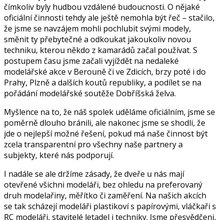
čímkoliv byly hudbou vzdálené budoucnosti. O nějaké
oficiální činnosti tehdy ale ještě nemohla být řeč – stačilo,
že jsme se navzájem mohli pochlubit svými modely,
směnit ty přebytečné a odkoukat jakoukoliv novou
techniku, kterou někdo z kamarádů začal používat. S
postupem času jsme začali vyjíždět na nedaleké
modelářské akce v Berouně či ve Zdicích, brzy poté i do
Prahy, Plzně a dalších koutů republiky, a podílet se na
pořádání modelářské soutěže Dobříšská želva.
Myšlence na to, že náš spolek uděláme oficiálním, jsme se
poměrně dlouho bránili, ale nakonec jsme se shodli, že
jde o nejlepší možné řešení, pokud má naše činnost být
zcela transparentní pro všechny naše partnery a
subjekty, které nás podporují.
I nadále se ale držíme zásady, že dveře u nás mají
otevřené všichni modeláři, bez ohledu na preferovaný
druh modelařiny, měřítko či zaměření. Na našich akcích
se tak scházejí modeláři plastikoví s papírovými, vláčkaři s
RC modeláři, stavitelé letadel i techniky. Jsme přesvědčeni,