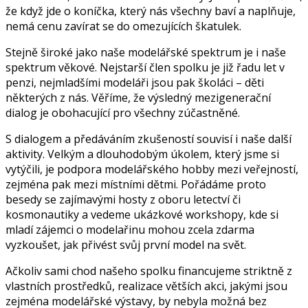
že když jde o koníčka, který nás všechny baví a naplňuje,
nemá cenu zavírat se do omezujících škatulek.
Stejně široké jako naše modelářské spektrum je i naše
spektrum věkové. Nejstarší člen spolku je již řadu let v
penzi, nejmladšími modeláři jsou pak školáci – děti
některých z nás. Věříme, že výsledný mezigenerační
dialog je obohacující pro všechny zúčastněné.
S dialogem a předáváním zkušeností souvisí i naše další
aktivity. Velkým a dlouhodobým úkolem, který jsme si
vytýčili, je podpora modelářského hobby mezi veřejností,
zejména pak mezi místními dětmi. Pořádáme proto
besedy se zajímavými hosty z oboru letectví či
kosmonautiky a vedeme ukázkové workshopy, kde si
mladí zájemci o modelařinu mohou zcela zdarma
vyzkoušet, jak přivést svůj první model na svět.
Ačkoliv sami chod našeho spolku financujeme striktně z
vlastních prostředků, realizace větších akci, jakými jsou
zejména modelářské výstavy, by nebyla možná bez